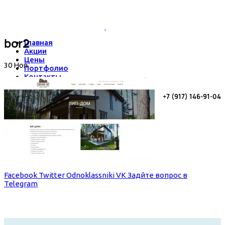
bor2
Главная
Акции
Цены
30
Ноя
Портфолио
Контакты
+7 (917) 146-91-04
Menu
8 800 300 83 47
Facebook
Twitter
Odnoklassniki
VK
Задйте вопрос в
Telegram