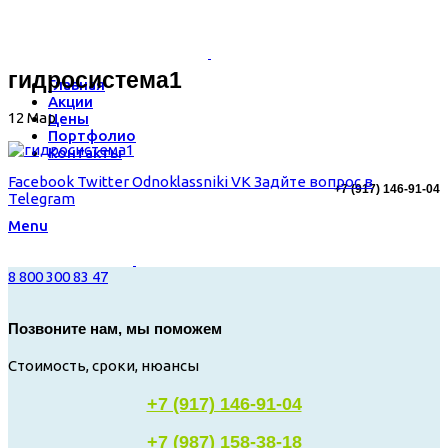
гидросистема1
Главная
Акции
12
Мар
Цены
Портфолио
Контакты
Facebook
Twitter
Odnoklassniki
VK
Задйте вопрос в
+7 (917) 146-91-04
Telegram
Menu
8 800 300 83 47
Позвоните нам, мы поможем
Стоимость, сроки, нюансы
+7 (917) 146-91-04
+7 (987) 158-38-18