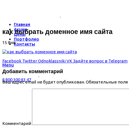
Главная
Акции
как выбрать доменное имя сайта
Цены
Портфолио
15
Янв
Контакты
Facebook
Twitter
Odnoklassniki
VK
Задйте вопрос в Telegram
Menu
Добавить комментарий
8 800 300 83 47
Ваш адрес email не будет опубликован.
Обязательные поля
Комментарий